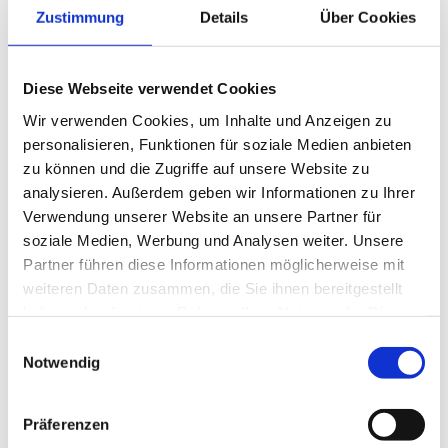
eingeloggten Geschäftskunden.
Zustimmung
Details
Über Cookies
Diese Webseite verwendet Cookies
Wir verwenden Cookies, um Inhalte und Anzeigen zu
Beschreibung
Lagerung und Verpackung
personalisieren, Funktionen für soziale Medien anbieten
zu können und die Zugriffe auf unsere Website zu
analysieren. Außerdem geben wir Informationen zu Ihrer
Beschreibung
Lagerung und Verpackung
Verwendung unserer Website an unsere Partner für
soziale Medien, Werbung und Analysen weiter. Unsere
delikat mit feiner Apfelnote
Verpackung
Partner führen diese Informationen möglicherweise mit
verlängert die Haltbarkeit ohne E-Nummern
0,5 kg
weiteren Daten zusammen, die Sie ihnen bereitgestellt
für Brühwurst, Kochpökelwaren sowie
haben oder die sie im Rahmen Ihrer Nutzung der Dienste
Fleischzubereitungen
gesammelt haben.
für Einsatz gegen Listerien Dosierung von 4 g
Einwilligungsauswahl
empfohlen
Notwendig
Dosierung: 2–3 g
1–1,8 kg in 100 kg Lake bei 20 % Einspritzung
Präferenzen