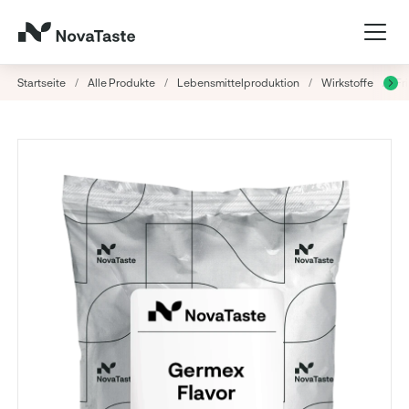
Startseite
/
Alle Produkte
/
Lebensmittelproduktion
/
Wirkstoffe
/
Fr