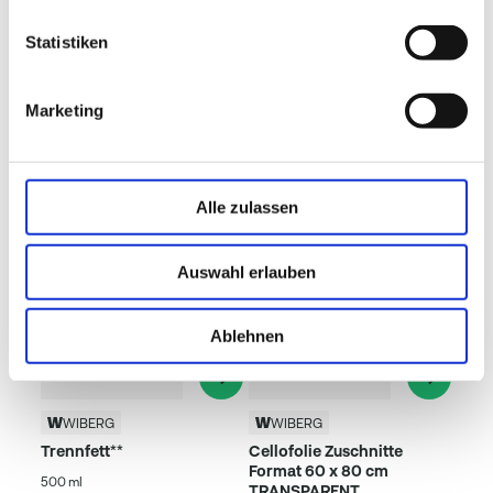
Statistiken
Marketing
Beliebte Produkte
Alle zulassen
Auswahl erlauben
Ablehnen
WIBERG
WIBERG
Trennfett**
Cellofolie Zuschnitte
Format 60 x 80 cm
500 ml
TRANSPARENT