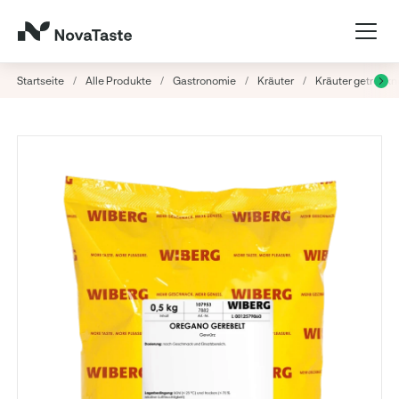
Startseite
/
Alle Produkte
/
Gastronomie
/
Kräuter
/
Kräuter getrockn