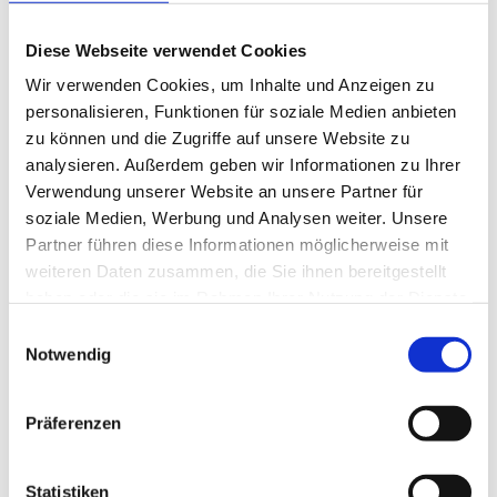
Diese Webseite verwendet Cookies
Wir verwenden Cookies, um Inhalte und Anzeigen zu
Lagerung und Verpackung
Nährwertangaben je 100
personalisieren, Funktionen für soziale Medien anbieten
zu können und die Zugriffe auf unsere Website zu
analysieren. Außerdem geben wir Informationen zu Ihrer
Verwendung unserer Website an unsere Partner für
Lagerung und Verpackung
Nährwertangaben je 100 g
soziale Medien, Werbung und Analysen weiter. Unsere
Partner führen diese Informationen möglicherweise mit
Lagerung
Energie
365 kcal / 1.532 kJ
weiteren Daten zusammen, die Sie ihnen bereitgestellt
Geschlossen und trocken lagern!
haben oder die sie im Rahmen Ihrer Nutzung der Dienste
Fett
10 g
gesammelt haben.
Einwilligungsauswahl
Verpackung
-
davon gesättigte Fettsäuren
1,9 g
Notwendig
Aroma-Beutel
500 g
Nettogewicht Inhalt
500 g
-
davon einfach ungesättigte Fettsäuren
0,6 g
Präferenzen
-
davon mehrfach ungesättigte Fettsäuren
5,8 g
Kohlenhydrate
50 g
Statistiken