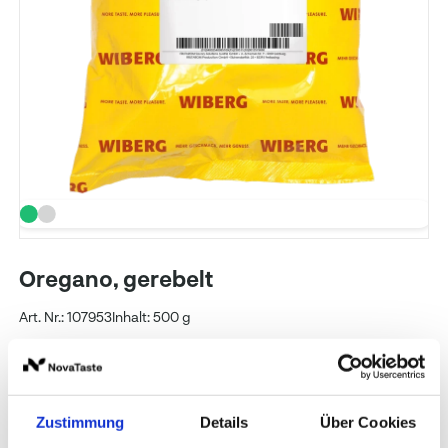
Oregano, gerebelt
Art. Nr.: 107953
Inhalt: 500 g
WIBERG
Preise und Verfügbarkeit sehen unsere
Zustimmung
Details
Über Cookies
eingeloggten Geschäftskunden.