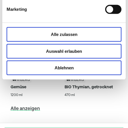
Beliebte Produkte
-
davon Zucker
99 g
Marketing
Ballaststoffe
0,0 g
Eiweiß
0,0 g
Alle zulassen
Salz (gemäß VERORDNUNG (EU) Nr. 1169/2011
0,00
Natrium x 2,5)
g
Auswahl erlauben
Natrium
0,00 g
Ablehnen
WIBERG
WIBERG
Gemüse
BIO Thymian, getrocknet
1200 ml
470 ml
Alle anzeigen