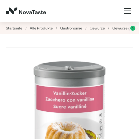
Startseite
/
Alle Produkte
/
Gastronomie
/
Gewürze
/
Gewürze getroc