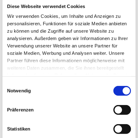
Diese Webseite verwendet Cookies
Wir verwenden Cookies, um Inhalte und Anzeigen zu
personalisieren, Funktionen für soziale Medien anbieten
Beschreibung
Produktinformationen
Lagerung 
zu können und die Zugriffe auf unsere Website zu
analysieren. Außerdem geben wir Informationen zu Ihrer
Verwendung unserer Website an unsere Partner für
soziale Medien, Werbung und Analysen weiter. Unsere
Beschreibung
Produktinformationen
Lagerung und Verpackung
Nährwertangaben je 100 g
Optik und Geschmack
Partner führen diese Informationen möglicherweise mit
weiteren Daten zusammen, die Sie ihnen bereitgestellt
Aus der süßen Küche ist die Kombination aus Zucker
Zutaten
Lagerung
Energie
Geschmack
394 kcal / 1.655 kJ
haben oder die sie im Rahmen Ihrer Nutzung der Dienste
und dem Geschmack von Vanille kaum wegzudenken.
Zucker, Vanillin.
Geschlossen und trocken lagern!
kräftig nach Vanille
gesammelt haben.
Einwilligungsauswahl
Fett
0,0 g
Ob Kuchen, Torten oder Cremes, Vanillin-Zucker
Notwendig
verfeinert zartes Backwerk und himmlische Desserts
Kulinarische Bestimmung
Verpackung
-
davon gesättigte Fettsäuren
0,0 g
aromatisch süß.
ideal zum Abschmecken von Süßspeisen
Aroma-Tresor
1.200 Milliliter
Nettogewicht Inhalt
1,05 kg
-
davon einfach ungesättigte Fettsäuren
0,0 g
Präferenzen
-
davon mehrfach ungesättigte Fettsäuren
0,0 g
Statistiken
Kohlenhydrate
99 g