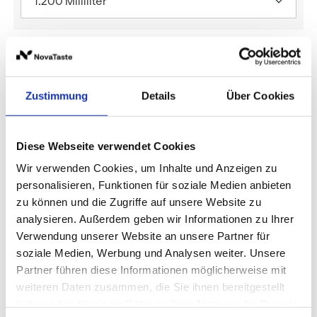
1.200 Milliliter
Preise und Verfügbarkeit sehen unsere
eingeloggten Geschäftskunden.
Zustimmung
Details
Über Cookies
Diese Webseite verwendet Cookies
Beschreibung
Produktinformationen
Lagerung 
Wir verwenden Cookies, um Inhalte und Anzeigen zu
personalisieren, Funktionen für soziale Medien anbieten
zu können und die Zugriffe auf unsere Website zu
Beschreibung
Produktinformationen
Lagerung und Verpackung
Nährwertangaben je 100 g
analysieren. Außerdem geben wir Informationen zu Ihrer
Verwendung unserer Website an unsere Partner für
Paprika gilt als Klassiker im Gewürzregal. Seine Stärke
Kulinarische Bestimmung
Lagerung
Energie
358 kcal / 1.502 kJ
soziale Medien, Werbung und Analysen weiter. Unsere
liegt nicht allein im hervorragenden Geschmack,
ideal für alle Paprikagerichte mit klassischer
Geschlossen und trocken lagern!
Partner führen diese Informationen möglicherweise mit
Fett
13 g
sondern auch in seiner intensiven Farbkraft. Herzhaftes
Paprikanote
weiteren Daten zusammen, die Sie ihnen bereitgestellt
Reisfleisch, schmackhaftes Paprikahendl oder feuriges
Verpackung
-
davon gesättigte Fettsäuren
2,1 g
haben oder die sie im Rahmen Ihrer Nutzung der Dienste
Gulasch bekommen durch ihn erst ihr
Aroma-Tresor
1.200 Milliliter