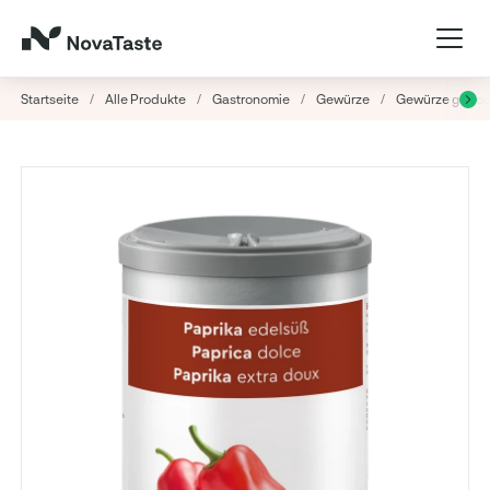
Startseite
/
Alle Produkte
/
Gastronomie
/
Gewürze
/
Gewürze getroc