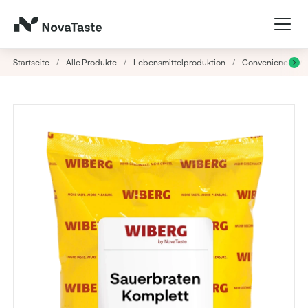
Startseite
/
Alle Produkte
/
Lebensmittelproduktion
/
Convenience
/