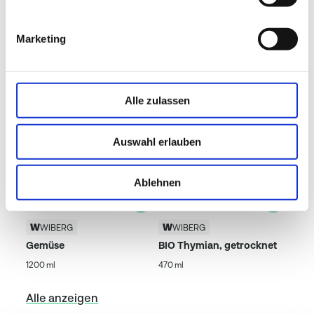
Beliebte Produkte
Marketing
Alle zulassen
Auswahl erlauben
Ablehnen
WIBERG
WIBERG
Gemüse
BIO Thymian, getrocknet
1200 ml
470 ml
Alle anzeigen