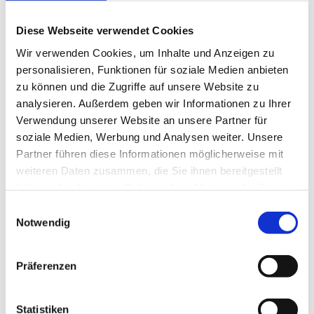
eingeloggten Geschäftskunden.
Diese Webseite verwendet Cookies
Wir verwenden Cookies, um Inhalte und Anzeigen zu
personalisieren, Funktionen für soziale Medien anbieten
Beschreibung
Lagerung und Verpackung
Aller
zu können und die Zugriffe auf unsere Website zu
analysieren. Außerdem geben wir Informationen zu Ihrer
Verwendung unserer Website an unsere Partner für
soziale Medien, Werbung und Analysen weiter. Unsere
Beschreibung
Lagerung und Verpackung
Allergene (gemäß EU-Verordnung)
Partner führen diese Informationen möglicherweise mit
weiteren Daten zusammen, die Sie ihnen bereitgestellt
herzhafte Mischung mit Zwiebel, Senf und leichter
Verpackung
haben oder die sie im Rahmen Ihrer Nutzung der Dienste
Zitronennote
1 kg
gesammelt haben.
Einwilligungsauswahl
mit groben Gewürzbestandteilen
Notwendig
E262, E330
Dosierung: 80 g/l Wasser
Präferenzen
Statistiken