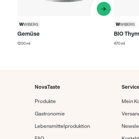
WIBERG
WIBERG
Gemüse
BIO Thym
1200 ml
470 ml
NovaTaste
Servic
Produkte
Mein K
Gastronomie
Versand
Lebensmittelproduktion
Newsle
FAQ
Kontakt