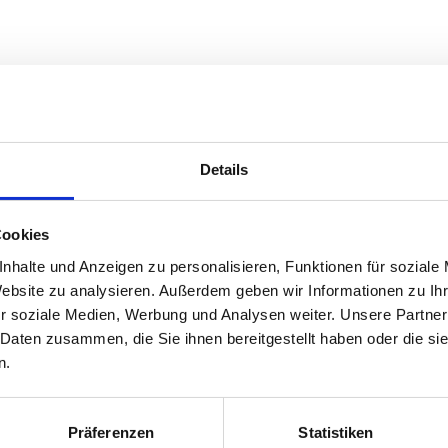
Beschreibung
Lagerung und Verpac
Details
Verpackung
elegant nach Zitrone
1 kg
universell einsetzbar, besonders 
Aufschnittwürste
Cookies
für eine frische Geschmacksnote
nhalte und Anzeigen zu personalisieren, Funktionen für soziale
E330
Website zu analysieren. Außerdem geben wir Informationen zu I
r soziale Medien, Werbung und Analysen weiter. Unsere Partner
Dosierung: 1 g
 Daten zusammen, die Sie ihnen bereitgestellt haben oder die s
n.
Präferenzen
Statistiken