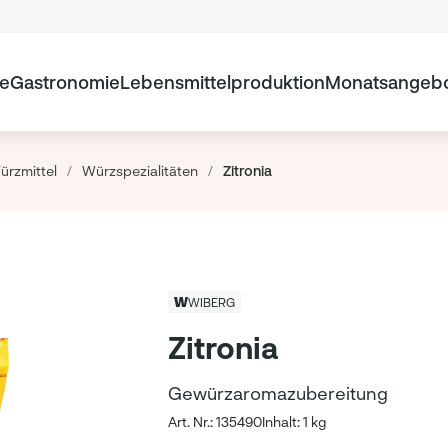
te
Gastronomie
Lebensmittelproduktion
Monatsangeb
ürzmittel
/
Würzspezialitäten
/
Zitronia
WIBERG
Zitronia
Gewürzaromazubereitung
Art. Nr.: 135490
Inhalt: 1 kg