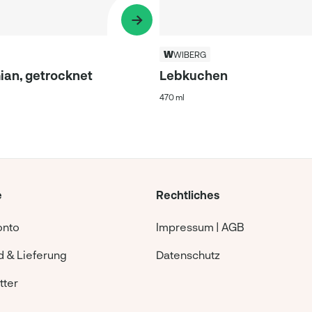
WIBERG
ian, getrocknet
Lebkuchen
470 ml
e
Rechtliches
onto
Impressum | AGB
 & Lieferung
Datenschutz
tter