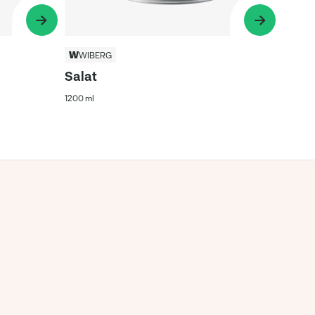
WIBERG
Salat
1200 ml