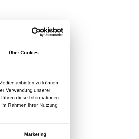
kung
Über Cookies
geeignet für Brat- und
 Medien anbieten zu können
hrer Verwendung unserer
 führen diese Informationen
ie im Rahmen Ihrer Nutzung
Marketing