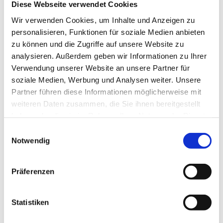
Diese Webseite verwendet Cookies
Wir verwenden Cookies, um Inhalte und Anzeigen zu
personalisieren, Funktionen für soziale Medien anbieten
zu können und die Zugriffe auf unsere Website zu
Produktinformationen
Lagerung und Verpackung
analysieren. Außerdem geben wir Informationen zu Ihrer
Verwendung unserer Website an unsere Partner für
soziale Medien, Werbung und Analysen weiter. Unsere
Produktinformationen
Lagerung und Verpackung
Nährwertangaben je 100 g
Partner führen diese Informationen möglicherweise mit
weiteren Daten zusammen, die Sie ihnen bereitgestellt
haben oder die sie im Rahmen Ihrer Nutzung der Dienste
Zutaten
Lagerung
Energie
327 kcal / 1.373 kJ
gesammelt haben.
Rosmarin, Basilikum, Majoran, Oregano, Petersilie,
Geschlossen und trocken lagern!
Einwilligungsauswahl
Fett
8,8 g
Thymian, Fenchel.
Notwendig
Verpackung
-
davon gesättigte Fettsäuren
1,7 g
Aroma-Beutel
1.000 g
Präferenzen
Nettogewicht Inhalt
1 kg
-
davon einfach ungesättigte Fettsäuren
0,5 g
-
davon mehrfach ungesättigte Fettsäuren
4,1 g
Statistiken
Beliebte Produkte
Kohlenhydrate
44 g