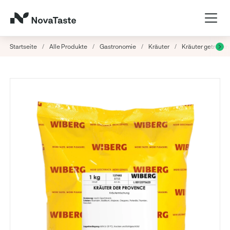
Startseite
/
Alle Produkte
/
Gastronomie
/
Kräuter
/
Kräuter getrockn