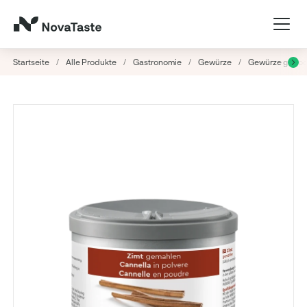
Startseite
/
Alle Produkte
/
Gastronomie
/
Gewürze
/
Gewürze getroc