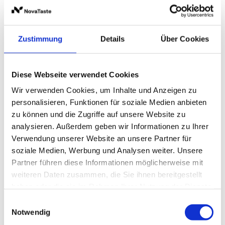
470 Milliliter
Zustimmung
Details
Über Cookies
Preise und Verfügbarkeit sehen unsere
eingeloggten Geschäftskunden.
Diese Webseite verwendet Cookies
Wir verwenden Cookies, um Inhalte und Anzeigen zu
personalisieren, Funktionen für soziale Medien anbieten
Beschreibung
Produktinformationen
Lagerung 
zu können und die Zugriffe auf unsere Website zu
analysieren. Außerdem geben wir Informationen zu Ihrer
Verwendung unserer Website an unsere Partner für
Beschreibung
Produktinformationen
Lagerung und Verpackung
Nährwertangaben je 100 g
soziale Medien, Werbung und Analysen weiter. Unsere
Partner führen diese Informationen möglicherweise mit
weiteren Daten zusammen, die Sie ihnen bereitgestellt
Einst war Zimt sagenumwoben und unbezahlbar teuer.
Kulinarische Bestimmung
Lagerung
Energie
317 kcal / 1.332 kJ
Es kursierten phantasievolle Geschichten um seine
ideal zum Abschmecken und Finishen in der süßen und
Geschlossen und trocken lagern!
haben oder die sie im Rahmen Ihrer Nutzung der Dienste
Fett
3,2 g
Herkunft, welche die Händler wohlweislich nicht
würzigen Küche
gesammelt haben.
Einwilligungsauswahl
preisgeben wollten. Das kostbare Gewürz kann auf eine
Notwendig
Verpackung
-
davon gesättigte Fettsäuren
0,9 g
lange Geschichte zurückblicken, in China ist es bereits
Aroma-Tresor
470 Milliliter