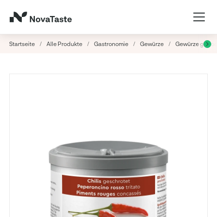
Startseite
/
Alle Produkte
/
Gastronomie
/
Gewürze
/
Gewürze getroc