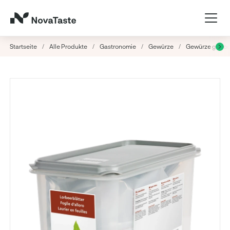
Startseite
/
Alle Produkte
/
Gastronomie
/
Gewürze
/
Gewürze getroc