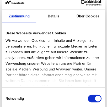
300 g
Zustimmung
Details
Über Cookies
Preise und Verfügbarkeit sehen unsere
eingeloggten Geschäftskunden.
Diese Webseite verwendet Cookies
Wir verwenden Cookies, um Inhalte und Anzeigen zu
personalisieren, Funktionen für soziale Medien anbieten
Beschreibung
Produktinformationen
Lagerung 
zu können und die Zugriffe auf unsere Website zu
analysieren. Außerdem geben wir Informationen zu Ihrer
Verwendung unserer Website an unsere Partner für
soziale Medien, Werbung und Analysen weiter. Unsere
Beschreibung
Produktinformationen
Lagerung und Verpackung
Nährwertangaben je 100 g
Partner führen diese Informationen möglicherweise mit
weiteren Daten zusammen, die Sie ihnen bereitgestellt
Die Würzkraft des Lorbeers wird in der ganzen Welt
Kulinarische Bestimmung
Lagerung
Energie
353 kcal / 1.483 kJ
haben oder die sie im Rahmen Ihrer Nutzung der Dienste
geschätzt, besonders aber in Frankreich und dem
ideal für Schmorgerichte, Suppen, Saucen sowie
Geschlossen und trocken lagern!
gesammelt haben.
Fett
8,4 g
Mittelmeerraum. Die frischen Blätter schmecken
Ragouts
Einwilligungsauswahl
aromatisch und bitter. Beim Trocknen vermindert sich
Notwendig
Verpackung
-
davon gesättigte Fettsäuren
2,3 g
die Bitterkeit, das wunderbare Aroma aber bleibt
Multi Box inkl. Folienbeutel
300 g