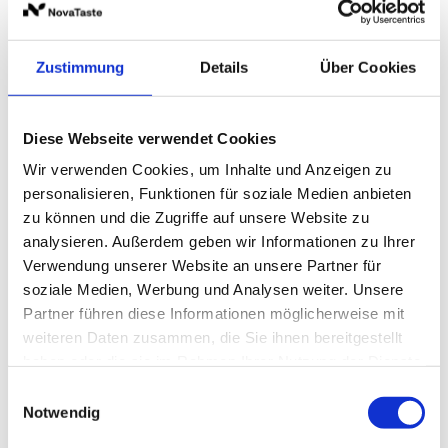
150 g
Zustimmung
Details
Über Cookies
Preise und Verfügbarkeit sehen unsere
eingeloggten Geschäftskunden.
Diese Webseite verwendet Cookies
Wir verwenden Cookies, um Inhalte und Anzeigen zu
personalisieren, Funktionen für soziale Medien anbieten
Beschreibung
Produktinformationen
Lagerung 
zu können und die Zugriffe auf unsere Website zu
analysieren. Außerdem geben wir Informationen zu Ihrer
Verwendung unserer Website an unsere Partner für
soziale Medien, Werbung und Analysen weiter. Unsere
Beschreibung
Produktinformationen
Lagerung und Verpackung
Nährwertangaben je 100 g
Partner führen diese Informationen möglicherweise mit
weiteren Daten zusammen, die Sie ihnen bereitgestellt
Zu einem der beliebtesten Küchenkräuter zählt
Kulinarische Bestimmung
Lagerung
Energie
264 kcal / 1.108 kJ
haben oder die sie im Rahmen Ihrer Nutzung der Dienste
bestimmt der Schnittlauch. Reich an Vitamin A und C
ideal für Aufstriche, Salate, Suppen, Saucen sowie
Geschlossen und trocken lagern!
gesammelt haben.
Fett
4,2 g
erinnert er geschmacklich auch an Zwiebel.
Gemüse
Einwilligungsauswahl
Feingeschnitten sind die leuchtend-grünen
Notwendig
Verpackung
-
davon gesättigte Fettsäuren
0,6 g
Lauchröllchen ein dekorative und schmackhafte
Multi Box inkl. Folienbeutel
150 g