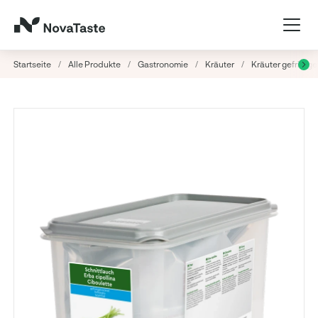
Startseite
/
Alle Produkte
/
Gastronomie
/
Kräuter
/
Kräuter gefrierg