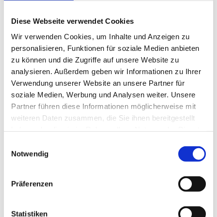
eingeloggten Geschäftskunden.
Diese Webseite verwendet Cookies
Wir verwenden Cookies, um Inhalte und Anzeigen zu
personalisieren, Funktionen für soziale Medien anbieten
Beschreibung
Lagerung und Verpackung
zu können und die Zugriffe auf unsere Website zu
analysieren. Außerdem geben wir Informationen zu Ihrer
Verwendung unserer Website an unsere Partner für
soziale Medien, Werbung und Analysen weiter. Unsere
Beschreibung
Lagerung und Verpackung
Partner führen diese Informationen möglicherweise mit
weiteren Daten zusammen, die Sie ihnen bereitgestellt
geschmacksneutrales Basisprodukt
Verpackung
haben oder die sie im Rahmen Ihrer Nutzung der Dienste
zur Kombination mit Schinkenwürzungen
16 kg
gesammelt haben.
Einwilligungsauswahl
E300, E450
Notwendig
im Kanister erhältlich
Dosierung: 5–8 kg in 100 kg Lake bei 20 % Einspritzung
Präferenzen
Statistiken