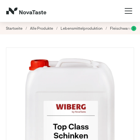
Startseite
/
Alle Produkte
/
Lebensmittelproduktion
/
Fleischwaren
/