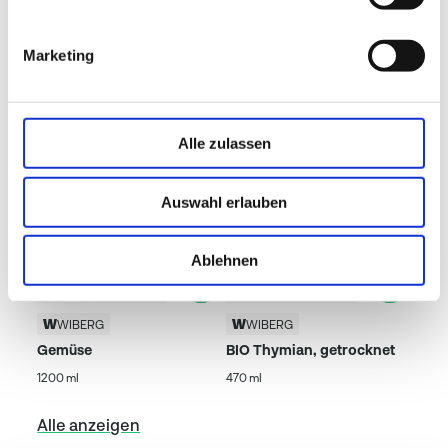
Beliebte Produkte
Marketing
Alle zulassen
Auswahl erlauben
Ablehnen
WIBERG
WIBERG
Gemüse
BIO Thymian, getrocknet
1200 ml
470 ml
Alle anzeigen