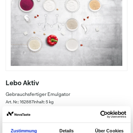
Lebo Aktiv
Gebrauchsfertiger Emulgator
Art. Nr.: 162887
Inhalt: 5 kg
NovaTaste
Zustimmung
Details
Über Cookies
Preise und Verfügbarkeit sehen unsere