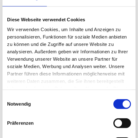
eingeloggten Geschäftskunden.
Diese Webseite verwendet Cookies
Wir verwenden Cookies, um Inhalte und Anzeigen zu
personalisieren, Funktionen für soziale Medien anbieten
Beschreibung
Lagerung und Verpackung
zu können und die Zugriffe auf unsere Website zu
analysieren. Außerdem geben wir Informationen zu Ihrer
Verwendung unserer Website an unsere Partner für
Beschreibung
Lagerung und Verpackung
soziale Medien, Werbung und Analysen weiter. Unsere
Partner führen diese Informationen möglicherweise mit
auch für Kaltverfahren geeignet
Verpackung
weiteren Daten zusammen, die Sie ihnen bereitgestellt
kein Absatz im Endprodukt
5 kg
haben oder die sie im Rahmen Ihrer Nutzung der Dienste
optimale Fett- und Wasserbindung
gesammelt haben.
Einwilligungsauswahl
für Kochwurst
Notwendig
E472c
im Eimer erhältlich
Präferenzen
Dosierung: 8–10 g