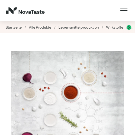
Startseite
/
Alle Produkte
/
Lebensmittelproduktion
/
Wirkstoffe
/
Em