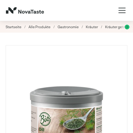
Startseite
/
Alle Produkte
/
Gastronomie
/
Kräuter
/
Kräuter getrockn