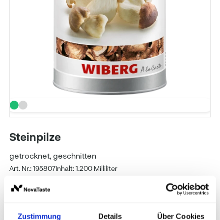
Steinpilze
getrocknet, geschnitten
Art. Nr.: 195807
Inhalt: 1.200 Milliliter
WIBERG
Zustimmung
Details
Über Cookies
Preise und Verfügbarkeit sehen unsere