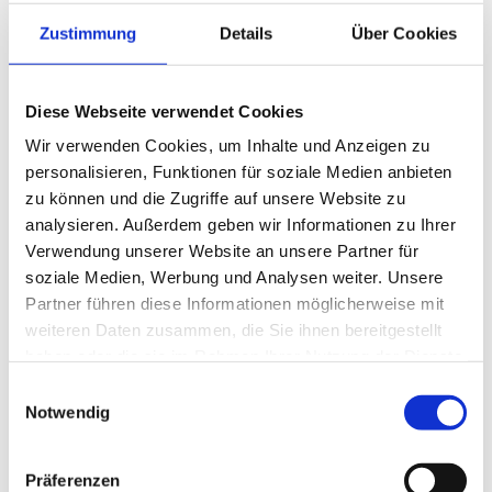
470 Milliliter
Zustimmung
Details
Über Cookies
Diese Webseite verwendet Cookies
Preise und Verfügbarkeit sehen unsere
eingeloggten Geschäftskunden.
Wir verwenden Cookies, um Inhalte und Anzeigen zu
personalisieren, Funktionen für soziale Medien anbieten
zu können und die Zugriffe auf unsere Website zu
analysieren. Außerdem geben wir Informationen zu Ihrer
Verwendung unserer Website an unsere Partner für
Beschreibung
Produktinformationen
Lagerung 
soziale Medien, Werbung und Analysen weiter. Unsere
Partner führen diese Informationen möglicherweise mit
weiteren Daten zusammen, die Sie ihnen bereitgestellt
Beschreibung
Produktinformationen
Lagerung und Verpackung
Nährwertangaben je 100 g
Optik und Geschmack
haben oder die sie im Rahmen Ihrer Nutzung der Dienste
gesammelt haben.
Einwilligungsauswahl
Notwendig
Wer liebt es nicht, das knusprige Brathendl im
Zutaten
Lagerung
Energie
Geschmack
56 kcal / 236 kJ
Biergarten oder dem Volksfest? Das beliebte
Kristall-Natursalz, Paprika, Kümmel, Pfeffer.
Geschlossen und trocken lagern!
intensiv nach Paprika und Kümmel, mit leichter
Fett
1,8 g
Gewürzsalz verleiht mit leichter Pfeffernote und
Pfeffernote
Präferenzen
intensivem Kümmel- und Paprikageschmack überdies