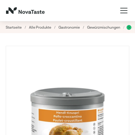
Startseite
/
Alle Produkte
/
Gastronomie
/
Gewürzmischungen
/
Hen