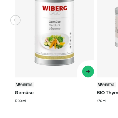
WIBERG
WIBERG
Gemüse
BIO Thym
1200 ml
470 ml