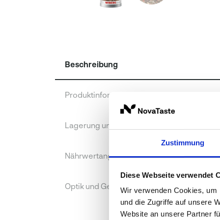
Beschreibung
Produktinformationen
Lagerung und Verpackung
Zustimmung
Nährwertangaben je 100 g
Diese Webseite verwendet 
Optik und Geschmack
Wir verwenden Cookies, um I
und die Zugriffe auf unsere 
Website an unsere Partner fü