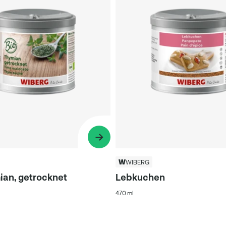
WIBERG
ian, getrocknet
Lebkuchen
470 ml