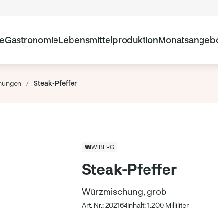
te
Gastronomie
Lebensmittelproduktion
Monatsangeb
hungen
/
Steak-Pfeffer
WIBERG
Steak-Pfeffer
Würzmischung, grob
Art. Nr.: 202164
Inhalt: 1.200 Milliliter