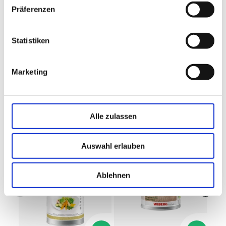
Paprika), Form, Geschmack, Blüten- und Fruchtfarbe,
Präferenzen
-
davon Zucker
10 g
Aroma und Ertragshöhe unterschieden. Durch das
„Paprizieren“ – das Verbinden mit Öl – intensiviert sich
Ballaststoffe
35 g
seine Farbkraft. Paprika gilt als absoluter Klassiker im
Statistiken
Gewürzregal.
Eiweiß
14 g
Salz (gemäß VERORDNUNG (EU) Nr. 1169/2011
0,08
Marketing
Natrium x 2,5)
g
Natrium
0,03 g
Beliebte Produkte
Alle zulassen
Auswahl erlauben
Ablehnen