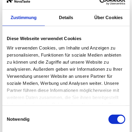
Zustimmung
Details
Über Cookies
Beschreibung
Produktinformationen
Lagerung 
Diese Webseite verwendet Cookies
Wir verwenden Cookies, um Inhalte und Anzeigen zu
Beschreibung
Produktinformationen
Lagerung und Verpackung
Nährwertangaben je 100 g
personalisieren, Funktionen für soziale Medien anbieten
zu können und die Zugriffe auf unsere Website zu
analysieren. Außerdem geben wir Informationen zu Ihrer
Die ursprünglichen Herkunftsländer des Paprikas sind
Zutaten
Lagerung
Energie
319 kcal / 1.321 kJ
Mittel- und Südamerika. Für seine Entdeckung und
Paprika, Rauch.
Geschlossen und trocken lagern!
Verwendung unserer Website an unsere Partner für
Fett
13 g
„Europäisierung“ zeichnet allerdings Kolumbus
soziale Medien, Werbung und Analysen weiter. Unsere
verantwortlich. Im Paprika wurde Vitamin C entdeckt
Partner führen diese Informationen möglicherweise mit
Kulinarische Bestimmung
Verpackung
-
davon gesättigte Fettsäuren
2,1 g
und umfassend erforscht. Dabei stellte man auch seine
ideal für Paprikagerichte wo eine feine Rauchnote
Aroma-Tresor
470 Milliliter
weiteren Daten zusammen, die Sie ihnen bereitgestellt
durchblutungsfördernde und cholesterinsenkende
erwünscht ist
Nettogewicht Inhalt
270 g
-
davon einfach ungesättigte Fettsäuren
1,7 g
haben oder die sie im Rahmen Ihrer Nutzung der Dienste
Wirkung fest. Beim Kochen wird deshalb der Paprika
erst kurz vor Garende zugegeben, damit alle Vitamine
gesammelt haben.
Einwilligungsauswahl
-
davon mehrfach ungesättigte Fettsäuren
7,8 g
erhalten bleiben. 30 unterschiedliche Paprika-Sorten
Notwendig
werden nach dem Schärfegrad und dem
Kohlenhydrate
19 g
Verwendungszweck (Gemüse-, Speise- oder Gewürz-