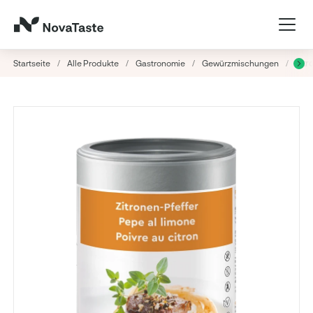
Startseite
/
Alle Produkte
/
Gastronomie
/
Gewürzmischungen
/
Zitr