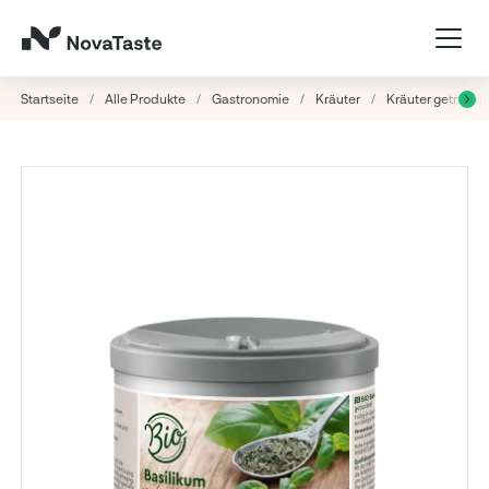
Startseite
/
Alle Produkte
/
Gastronomie
/
Kräuter
/
Kräuter getrockn