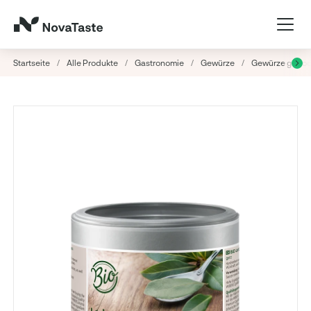
Startseite
/
Alle Produkte
/
Gastronomie
/
Gewürze
/
Gewürze getroc