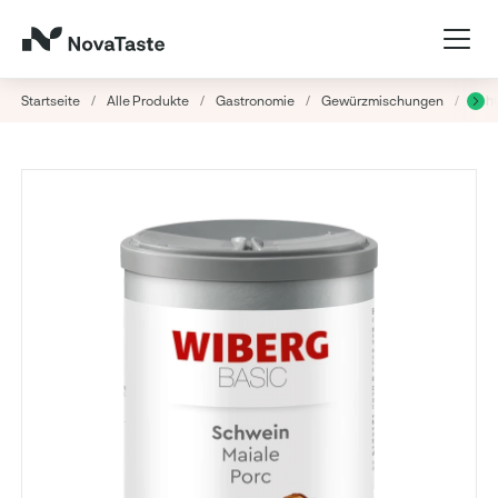
Startseite
/
Alle Produkte
/
Gastronomie
/
Gewürzmischungen
/
Sch