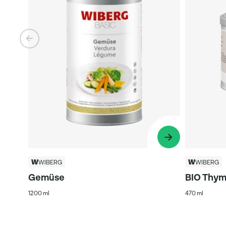
WIBERG
WIBERG
Gemüse
BIO Thym
1200 ml
470 ml