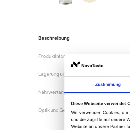
Beschreibung
Produktinformationen
Lagerung und Verpackung
Zustimmung
Nährwertangaben je 100 g
Diese Webseite verwendet 
Optik und Geschmack
Wir verwenden Cookies, um I
und die Zugriffe auf unsere 
Website an unsere Partner fü