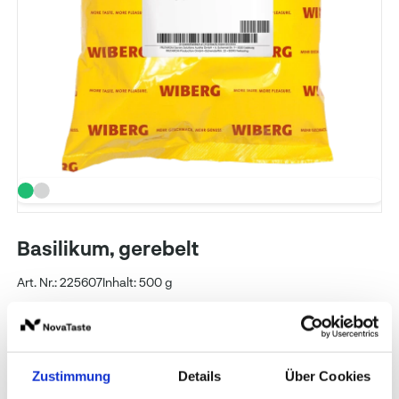
Basilikum, gerebelt
Art. Nr.: 225607
Inhalt: 500 g
WIBERG
Preise und Verfügbarkeit sehen unsere
Zustimmung
Details
Über Cookies
eingeloggten Geschäftskunden.