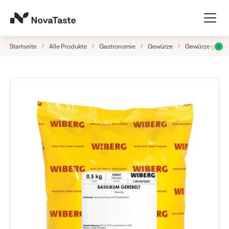
Startseite
/
Alle Produkte
/
Gastronomie
/
Gewürze
/
Gewürze getroc