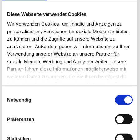
Diese Webseite verwendet Cookies
Wir verwenden Cookies, um Inhalte und Anzeigen zu
Lagerung und Verpackung
Nährwertangaben je 100
personalisieren, Funktionen für soziale Medien anbieten
zu können und die Zugriffe auf unsere Website zu
analysieren. Außerdem geben wir Informationen zu Ihrer
Verwendung unserer Website an unsere Partner für
Lagerung und Verpackung
Nährwertangaben je 100 g
soziale Medien, Werbung und Analysen weiter. Unsere
Partner führen diese Informationen möglicherweise mit
Lagerung
Energie
268 kcal / 1.120 kJ
weiteren Daten zusammen, die Sie ihnen bereitgestellt
Geschlossen und trocken lagern!
haben oder die sie im Rahmen Ihrer Nutzung der Dienste
Fett
4,0 g
gesammelt haben.
Einwilligungsauswahl
Verpackung
-
davon gesättigte Fettsäuren
0,7 g
Notwendig
Aroma-Beutel
500 g
Nettogewicht Inhalt
500 g
-
davon einfach ungesättigte Fettsäuren
0,0 g
Präferenzen
-
davon mehrfach ungesättigte Fettsäuren
2,2 g
Kohlenhydrate
43 g
Statistiken