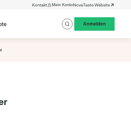
Kontakt
Mein Konto
NovaTaste Website
ote
Anmelden
r
er