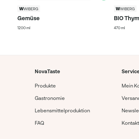
WIBERG
WIBERG
Gemüse
BIO Thym
1200 ml
470 ml
NovaTaste
Servic
Produkte
Mein K
Gastronomie
Versand
Lebensmittelproduktion
Newsle
FAQ
Kontakt