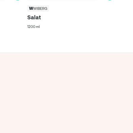
WIBERG
Salat
1200 ml