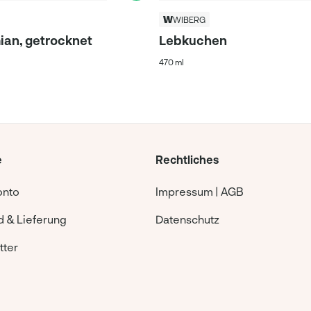
WIBERG
ian, getrocknet
Lebkuchen
470 ml
e
Rechtliches
onto
Impressum | AGB
 & Lieferung
Datenschutz
tter