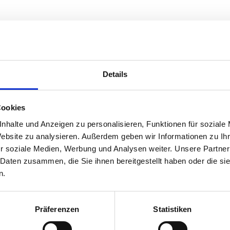
Beschreibung
Lagerung und Verpac
Details
Verpackung
vollwürzige, pikante Würzung mit P
1 kg
Knoblauchnote
Cookies
geeignet für grobe Stadtwurst
nhalte und Anzeigen zu personalisieren, Funktionen für soziale
Website zu analysieren. Außerdem geben wir Informationen zu I
Dosierung: 4 g
r soziale Medien, Werbung und Analysen weiter. Unsere Partner
 Daten zusammen, die Sie ihnen bereitgestellt haben oder die s
n.
Präferenzen
Statistiken