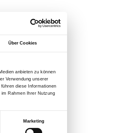
kung
Über Cookies
aprika, Chili und leichter
 Medien anbieten zu können
hrer Verwendung unserer
 führen diese Informationen
ie im Rahmen Ihrer Nutzung
Marketing