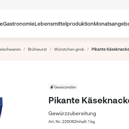
te
Gastronomie
Lebensmittelproduktion
Monatsangeb
leischwaren
/
Brühwurst
/
Würstchen grob
/
Pikante Käseknacke
Gewürzmüller
Pikante Käseknack
Gewürzzubereitung
Art. Nr.: 226062
Inhalt: 1 kg