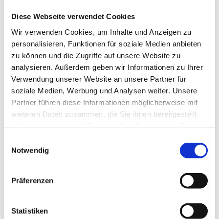
eingeloggten Geschäftskunden.
Diese Webseite verwendet Cookies
Wir verwenden Cookies, um Inhalte und Anzeigen zu
personalisieren, Funktionen für soziale Medien anbieten
zu können und die Zugriffe auf unsere Website zu
Beschreibung
Lagerung und Verpackung
analysieren. Außerdem geben wir Informationen zu Ihrer
Verwendung unserer Website an unsere Partner für
soziale Medien, Werbung und Analysen weiter. Unsere
Beschreibung
Lagerung und Verpackung
Partner führen diese Informationen möglicherweise mit
weiteren Daten zusammen, die Sie ihnen bereitgestellt
haben oder die sie im Rahmen Ihrer Nutzung der Dienste
herzhafte Würzung mit Paprika, Pfeffer, Koriander
Verpackung
gesammelt haben.
mit groben Gewürzbestandteilen
1 kg
Einwilligungsauswahl
für Spezialitäten vom Rind und Schwein
Notwendig
Dosierung: 25–30 g
Präferenzen
Statistiken