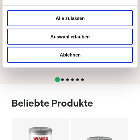
Alle zulassen
Bärlauch-Öl
Auswahl erlauben
Art. Nr.: 142944
500 ml
Ablehnen
Beliebte Produkte