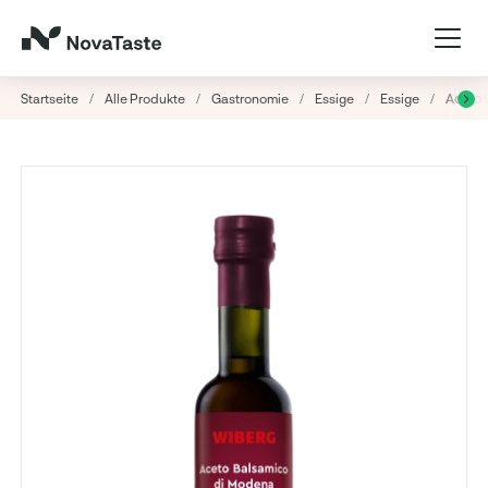
Startseite
/
Alle Produkte
/
Gastronomie
/
Essige
/
Essige
/
Aceto 