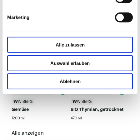
Beliebte Produkte
Marketing
Alle zulassen
Auswahl erlauben
Ablehnen
WIBERG
WIBERG
Gemüse
BIO Thymian, getrocknet
1200 ml
470 ml
Alle anzeigen