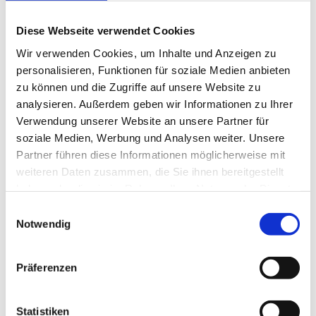
eingeloggten Geschäftskunden.
Diese Webseite verwendet Cookies
Wir verwenden Cookies, um Inhalte und Anzeigen zu
personalisieren, Funktionen für soziale Medien anbieten
Beschreibung
Lagerung und Verpackung
zu können und die Zugriffe auf unsere Website zu
analysieren. Außerdem geben wir Informationen zu Ihrer
Verwendung unserer Website an unsere Partner für
soziale Medien, Werbung und Analysen weiter. Unsere
Beschreibung
Lagerung und Verpackung
Partner führen diese Informationen möglicherweise mit
weiteren Daten zusammen, die Sie ihnen bereitgestellt
langsame pH-Wert Absenkung
Verpackung
haben oder die sie im Rahmen Ihrer Nutzung der Dienste
mildes, harmonisches Reifearoma
0,025 kg
gesammelt haben.
Einwilligungsauswahl
für schnittfeste und weiche, streichfähige Rohwurst,
Notwendig
sehr gut auch für geschimmelte Ware
Dosierung: 25 g für 100 kg Masse
Präferenzen
Statistiken