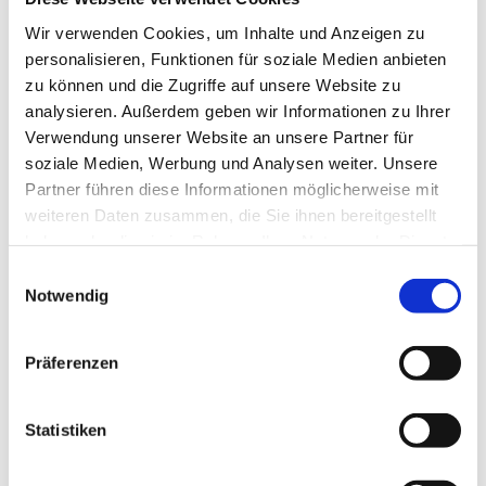
Wir verwenden Cookies, um Inhalte und Anzeigen zu
personalisieren, Funktionen für soziale Medien anbieten
zu können und die Zugriffe auf unsere Website zu
Lagerung und Verpackung
analysieren. Außerdem geben wir Informationen zu Ihrer
Verwendung unserer Website an unsere Partner für
soziale Medien, Werbung und Analysen weiter. Unsere
Partner führen diese Informationen möglicherweise mit
Lagerung und Verpackung
weiteren Daten zusammen, die Sie ihnen bereitgestellt
haben oder die sie im Rahmen Ihrer Nutzung der Dienste
Verpackung
gesammelt haben.
Einwilligungsauswahl
1 kg
Notwendig
Präferenzen
Statistiken
Beliebte Produkte