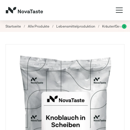
Startseite
/
Alle Produkte
/
Lebensmittelproduktion
/
Kräuter/Gewürze