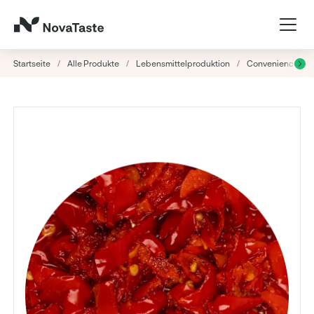
Startseite
/
Alle Produkte
/
Lebensmittelproduktion
/
Convenience
/