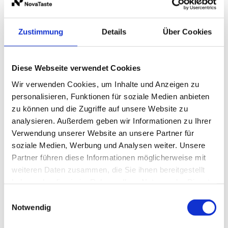
eingeloggten Geschäftskunden.
Zustimmung
Details
Über Cookies
Beschreibung
Lagerung und Verpackung
Diese Webseite verwendet Cookies
Wir verwenden Cookies, um Inhalte und Anzeigen zu
personalisieren, Funktionen für soziale Medien anbieten
Beschreibung
Lagerung und Verpackung
zu können und die Zugriffe auf unsere Website zu
analysieren. Außerdem geben wir Informationen zu Ihrer
Verwendung unserer Website an unsere Partner für
fruchtig, pikant
Verpackung
1,5 kg ATG
soziale Medien, Werbung und Analysen weiter. Unsere
Partner führen diese Informationen möglicherweise mit
weiteren Daten zusammen, die Sie ihnen bereitgestellt
für Wurst- und Fleischspezialitäten aller Art, Salate,
haben oder die sie im Rahmen Ihrer Nutzung der Dienste
Füllungen, Suppen und Saucen
gesammelt haben.
Einwilligungsauswahl
Notwendig