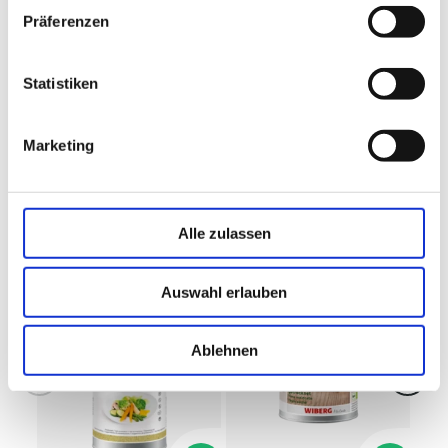
Präferenzen
Statistiken
Dosierung: nach Geschmack
Marketing
Beliebte Produkte
Alle zulassen
Auswahl erlauben
Ablehnen