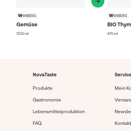
WIBERG
WIBERG
Gemüse
BIO Thym
1200 ml
470 ml
NovaTaste
Servic
Produkte
Mein K
Gastronomie
Versand
Lebensmittelproduktion
Newsle
FAQ
Kontakt