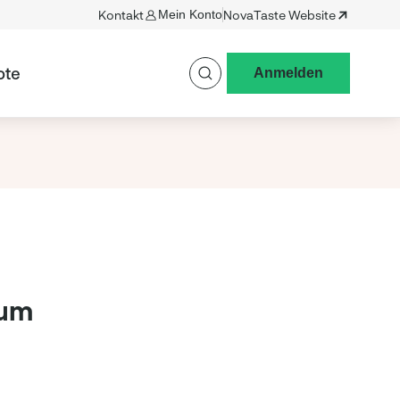
Kontakt
Mein Konto
NovaTaste Website
ote
Anmelden
aum