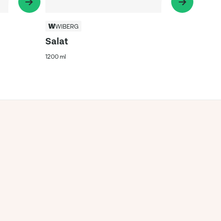
WIBERG
Salat
1200 ml