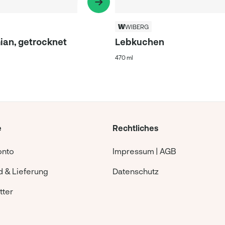
WIBERG
ian, getrocknet
Lebkuchen
470 ml
e
Rechtliches
onto
Impressum | AGB
 & Lieferung
Datenschutz
tter