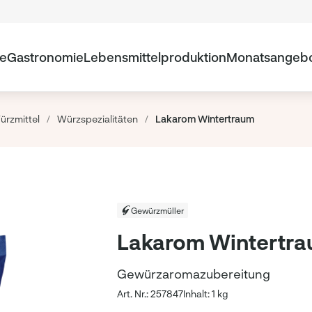
te
Gastronomie
Lebensmittelproduktion
Monatsangeb
ürzmittel
/
Würzspezialitäten
/
Lakarom Wintertraum
Gewürzmüller
Lakarom Wintertr
Gewürzaromazubereitung
Art. Nr.: 257847
Inhalt: 1 kg