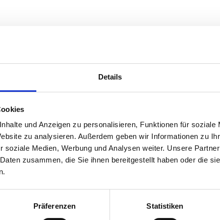
Beschreibung
Lagerung und Verpac
Details
Verpackung
edelwürzige Würzung mit Nelke,
1 kg
universell einsetzbar
Cookies
Saisonartikel, verfügbar von Ok
nhalte und Anzeigen zu personalisieren, Funktionen für soziale
Dosierung: 4-6 g
Website zu analysieren. Außerdem geben wir Informationen zu I
2-3 kg in 100 kg Lake bei 20 % Ei
r soziale Medien, Werbung und Analysen weiter. Unsere Partner
 Daten zusammen, die Sie ihnen bereitgestellt haben oder die s
n.
Präferenzen
Statistiken