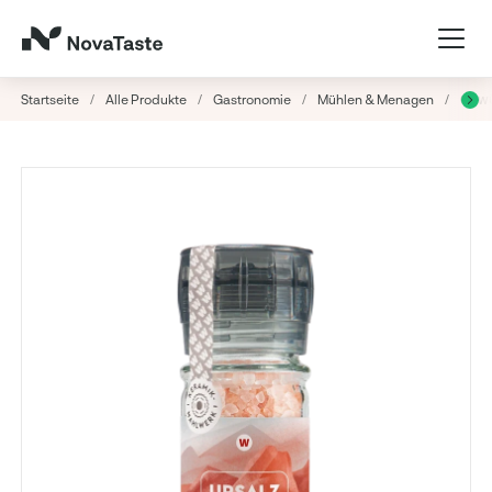
Startseite
/
Alle Produkte
/
Gastronomie
/
Mühlen & Menagen
/
Gewür