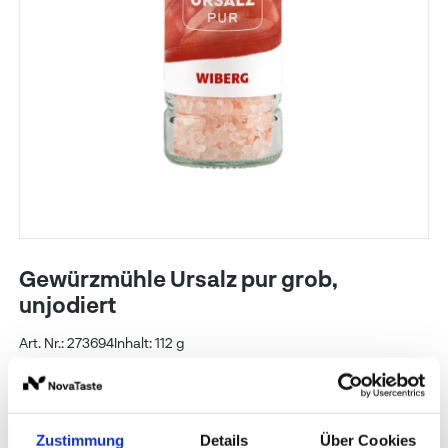
Gewürzmühle Ursalz pur grob,
unjodiert
Art. Nr.: 273694
Inhalt: 112 g
WIBERG
Zustimmung
Details
Über Cookies
Preise und Verfügbarkeit sehen unsere