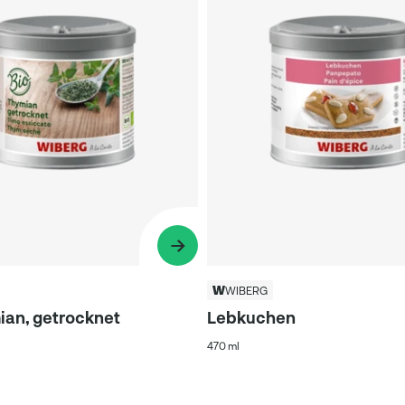
WIBERG
ian, getrocknet
Lebkuchen
470 ml