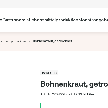
te
Gastronomie
Lebensmittelproduktion
Monatsangeb
räuter getrocknet
/
Bohnenkraut, getrocknet
WIBERG
Bohnenkraut, getr
Art. Nr.: 278485
Inhalt: 1.200 Milliliter