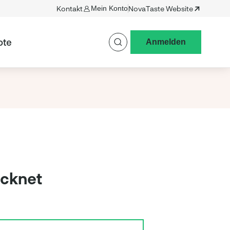
Kontakt
Mein Konto
NovaTaste Website
ote
Anmelden
ocknet