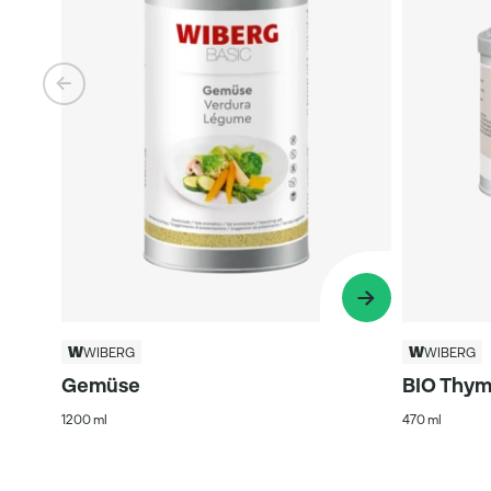
WIBERG
WIBERG
Gemüse
BIO Thym
1200 ml
470 ml