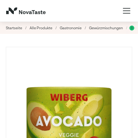
Startseite
/
Alle Produkte
/
Gastronomie
/
Gewürzmischungen
/
Avoc