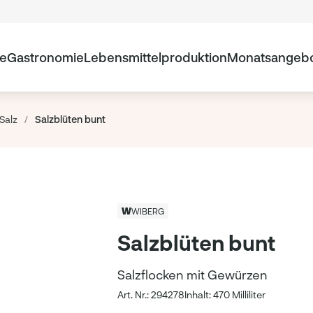
te
Gastronomie
Lebensmittelproduktion
Monatsangeb
Salz
/
Salzblüten bunt
WIBERG
Salzblüten bunt
Salzflocken mit Gewürzen
Art. Nr.: 294278
Inhalt: 470 Milliliter