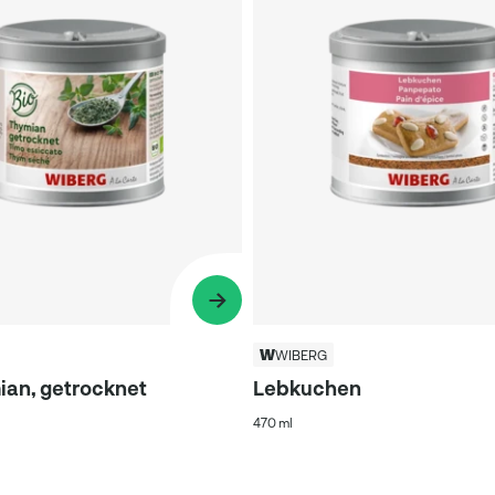
WIBERG
ian, getrocknet
Lebkuchen
470 ml