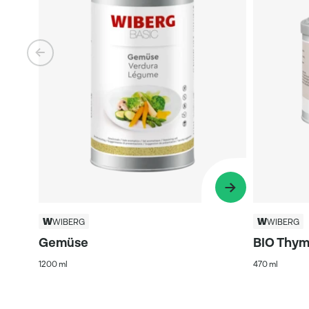
WIBERG
WIBERG
Gemüse
BIO Thym
1200 ml
470 ml