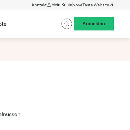
Kontakt
Mein Konto
NovaTaste Website
ote
Anmelden
selnüssen