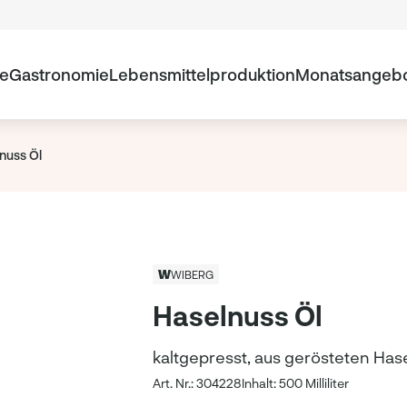
te
Gastronomie
Lebensmittelproduktion
Monatsangeb
nuss Öl
WIBERG
Haselnuss Öl
kaltgepresst, aus gerösteten Ha
Art. Nr.: 304228
Inhalt: 500 Milliliter