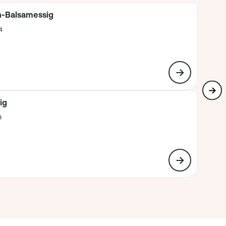
-Balsamessig
54
ig
9