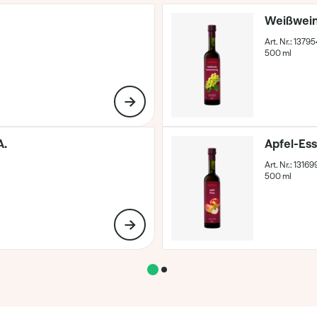
Weißwein
Art. Nr.: 1379
500 ml
A.
Apfel-Ess
Art. Nr.: 13169
500 ml