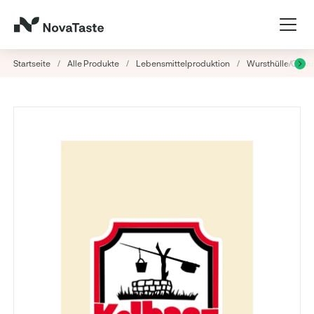
Startseite
/
Alle Produkte
/
Lebensmittelproduktion
/
Wursthülle/Gew