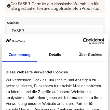
Der FASER-Darm ist die klassische Wursthülle für
alle geräucherten und abgetrockneten Produkte.
Qualität
:
FASER
Weitere Optionen anzeigen
Zustimmung
Details
Über Cookies
Preise und Verfügbarkeit sehen unsere
eingeloggten Geschäftskunden.
Diese Webseite verwendet Cookies
Wir verwenden Cookies, um Inhalte und Anzeigen zu
personalisieren, Funktionen für soziale Medien anbieten
Produktvorteile
Informationen zur Produktqualität
zu können und die Zugriffe auf unsere Website zu
analysieren. Außerdem geben wir Informationen zu Ihrer
Verwendung unserer Website an unsere Partner für
soziale Medien, Werbung und Analysen weiter. Unsere