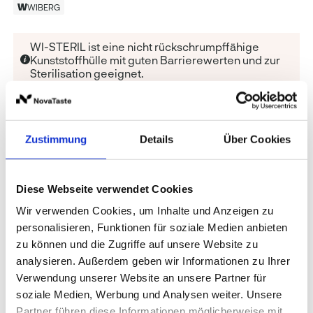
WIBERG
WI-STERIL ist eine nicht rückschrumpffähige
Kunststoffhülle mit guten Barrierewerten und zur
Sterilisation geeignet.
Qualität
:
WI-STERIL
Zustimmung
Details
Über Cookies
Weitere Optionen anzeigen
Diese Webseite verwendet Cookies
Wir verwenden Cookies, um Inhalte und Anzeigen zu
Preise und Verfügbarkeit sehen unsere
personalisieren, Funktionen für soziale Medien anbieten
eingeloggten Geschäftskunden.
zu können und die Zugriffe auf unsere Website zu
analysieren. Außerdem geben wir Informationen zu Ihrer
Verwendung unserer Website an unsere Partner für
Stückdruck-Produkte werden nur auf Anfrage
soziale Medien, Werbung und Analysen weiter. Unsere
produziert. Das kann die Lieferzeit geringfügig
Partner führen diese Informationen möglicherweise mit