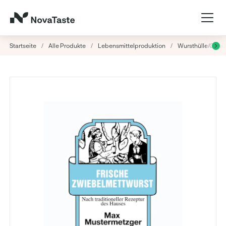
Startseite
/
Alle Produkte
/
Lebensmittelproduktion
/
Wursthülle/Gew