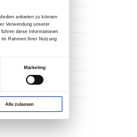
FE-FASER-Darm ideal für das
ton bei 15–25 °C und einer
 %; direkte Wärmequelle
 Medien anbieten zu können
hützen
hrer Verwendung unserer
 führen diese Informationen
ie im Rahmen Ihrer Nutzung
Marketing
Alle zulassen