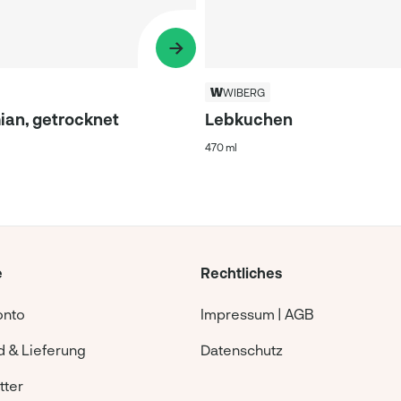
WIBERG
ian, getrocknet
Lebkuchen
470 ml
e
Rechtliches
onto
Impressum | AGB
 & Lieferung
Datenschutz
tter