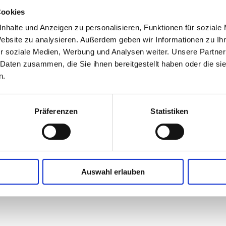
schöne Schultern
Füllverhalten eignet sich der SA
Lagerung:
trocken im Originalkar
Cookies
Handwerk.
relativen Luftfeuchte von 60–80
sehr gute Maschinengängigkeit
nhalte und Anzeigen zu personalisieren, Funktionen für soziale
vermeiden; vor Austrocknung sc
Website zu analysieren. Außerdem geben wir Informationen zu I
einfache Verarbeitung
r soziale Medien, Werbung und Analysen weiter. Unsere Partner
problemlose Handfüllung
 Daten zusammen, die Sie ihnen bereitgestellt haben oder die s
n.
hohe Barrierewerte
wasserdampfundurchlässig
Präferenzen
Statistiken
hoher Rückschrumpf
kontrollierte Schälbarkeit
gleichmäßige Kalibertreue
Auswahl erlauben