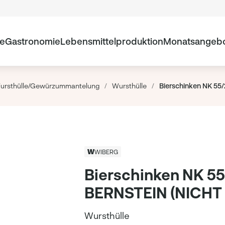
te
Gastronomie
Lebensmittelproduktion
Monatsangeb
ursthülle/Gewürzummantelung
/
Wursthülle
/
Bierschinken NK 55
WIBERG
Bierschinken NK 5
BERNSTEIN (NICHT 
Wursthülle