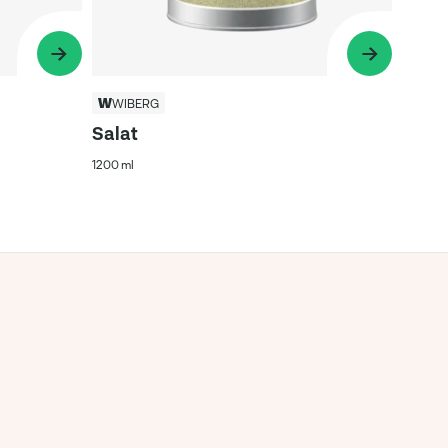
WIBERG
Salat
1200 ml