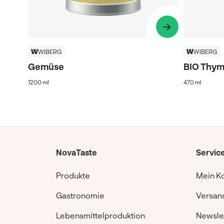
WIBERG
WIBERG
Gemüse
BIO Thym
1200 ml
470 ml
NovaTaste
Servic
Produkte
Mein K
Gastronomie
Versand
Lebensmittelproduktion
Newsle