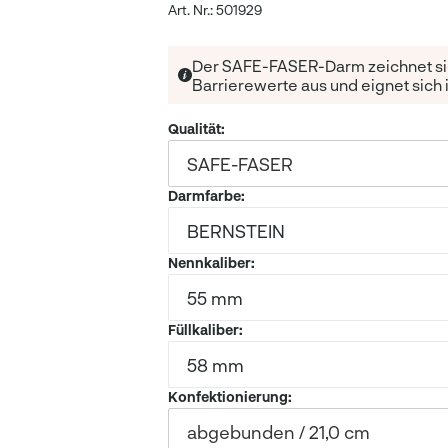
Art. Nr.: 501929
Der SAFE-FASER-Darm zeichnet sic
Barrierewerte aus und eignet sich 
Qualität
:
SAFE-FASER
Darmfarbe
:
BERNSTEIN
Nennkaliber
:
55 mm
Füllkaliber
:
58 mm
Konfektionierung
:
abgebunden / 21,0 cm