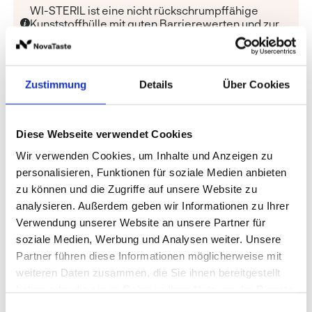
WI-STERIL ist eine nicht rückschrumpffähige
Kunststoffhülle mit guten Barrierewerten und zur
Sterilisation geeignet.
Qualität
:
Zustimmung
Details
Über Cookies
WI-STERIL
Diese Webseite verwendet Cookies
Weitere Optionen anzeigen
Wir verwenden Cookies, um Inhalte und Anzeigen zu
personalisieren, Funktionen für soziale Medien anbieten
Preise und Verfügbarkeit sehen unsere
zu können und die Zugriffe auf unsere Website zu
eingeloggten Geschäftskunden.
analysieren. Außerdem geben wir Informationen zu Ihrer
Verwendung unserer Website an unsere Partner für
soziale Medien, Werbung und Analysen weiter. Unsere
Partner führen diese Informationen möglicherweise mit
Produktvorteile
Informationen zur Produktqualität
weiteren Daten zusammen, die Sie ihnen bereitgestellt
haben oder die sie im Rahmen Ihrer Nutzung der Dienste
gesammelt haben.
Einwilligungsauswahl