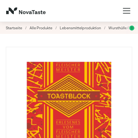
Startseite
/
Alle Produkte
/
Lebensmittelproduktion
/
Wursthülle/Gew