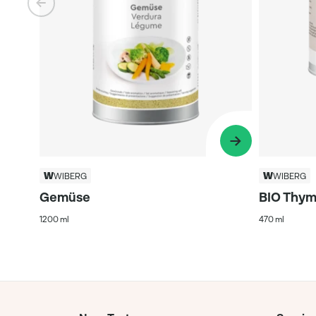
WIBERG
WIBERG
Gemüse
BIO Thym
1200 ml
470 ml