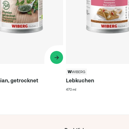
WIBERG
ian, getrocknet
Lebkuchen
470 ml