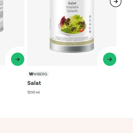
WIBERG
Salat
1200 ml