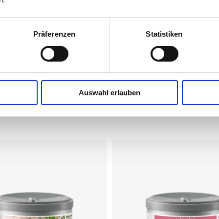
deutlich weniger Gewürzabfall, op
Aufschnittmaschinen und Slicer
Präferenzen
Statistiken
Auswahl erlauben