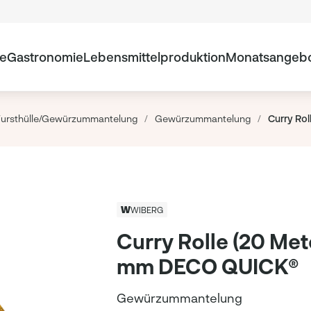
te
Gastronomie
Lebensmittelproduktion
Monatsangeb
ursthülle/Gewürzummantelung
/
Gewürzummantelung
/
Curry Ro
WIBERG
Curry Rolle (20 Met
mm DECO QUICK®
Gewürzummantelung