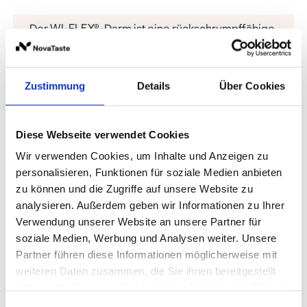
Der WI-FLEX®-Darm ist eine rückschrumpffähige
Kunststoffhülle mit ausgezeichneten
Barriereeigenschaften und eignet sich
hervorragend für Zwiebelmettwurst.
Zustimmung
Details
Über Cookies
Qualität
:
WI-FLEX
Diese Webseite verwendet Cookies
Wir verwenden Cookies, um Inhalte und Anzeigen zu
Weitere Optionen anzeigen
personalisieren, Funktionen für soziale Medien anbieten
zu können und die Zugriffe auf unsere Website zu
analysieren. Außerdem geben wir Informationen zu Ihrer
Preise und Verfügbarkeit sehen unsere
Verwendung unserer Website an unsere Partner für
eingeloggten Geschäftskunden.
soziale Medien, Werbung und Analysen weiter. Unsere
Partner führen diese Informationen möglicherweise mit
weiteren Daten zusammen, die Sie ihnen bereitgestellt
haben oder die sie im Rahmen Ihrer Nutzung der Dienste
Produktvorteile
Informationen zur Produktqualität
gesammelt haben.