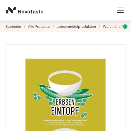
Startseite
/
Alle Produkte
/
Lebensmittelproduktion
/
Wursthülle/Gew