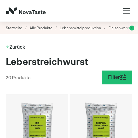
Startseite
/
Alle Produkte
/
Lebensmittelproduktion
/
Fleischwaren
/
Zurück
Leberstreichwurst
Filter
20 Produkte