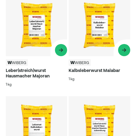
WIBERG
WIBERG
Leber(streich)wurst
Kalbsleberwurst Malabar
Hausmacher Majoran
1 kg
1 kg