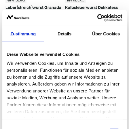
WIBERG
WIBERG
Leber(streich)wurst Granada
Kalbsleberwurst Delikatess
1 kg
1 kg
Zustimmung
Details
Über Cookies
Diese Webseite verwendet Cookies
Wir verwenden Cookies, um Inhalte und Anzeigen zu
personalisieren, Funktionen für soziale Medien anbieten
zu können und die Zugriffe auf unsere Website zu
analysieren. Außerdem geben wir Informationen zu Ihrer
Verwendung unserer Website an unsere Partner für
WIBERG
Gewürzmüller
soziale Medien, Werbung und Analysen weiter. Unsere
Novapure Kalbsleberwurst
Alhambra Feine Leberwurst
OG AF
Partner führen diese Informationen möglicherweise mit
1 kg
weiteren Daten zusammen, die Sie ihnen bereitgestellt
1,25 kg
haben oder die sie im Rahmen Ihrer Nutzung der Dienste
gesammelt haben.
Einwilligungsauswahl