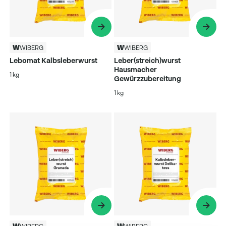
WIBERG
WIBERG
Lebomat Kalbsleberwurst
Leber(streich)wurst
Hausmacher
1 kg
Gewürzzubereitung
1 kg