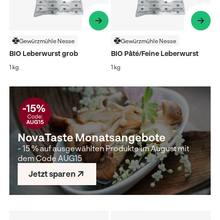
Gewürzmühle Nesse
Gewürzmühle Nesse
BIO Leberwurst grob
BIO Pâté/Feine Leberwurst
1 kg
1 kg
NovaTaste Monatsangebote
- 15 % auf ausgewählten Produkte im August mit
dem Code AUG15
Jetzt sparen