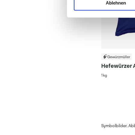
Ablehnen
Gewürzmüller
Hefewürzer 
1 kg
Symbolbilder. Ab