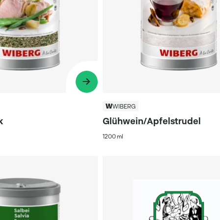
WIBERG
k
Glühwein/Apfelstrudel
1200 ml