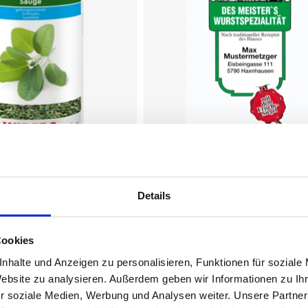
Details
WIBERG
iergetrocknet
Des Meister´s Wurstspeziali
45/21 CELLO
Cookies
TRANSPARENT/Stückdruck
nhalte und Anzeigen zu personalisieren, Funktionen für soziale
(rauchdurchlässig)
Website zu analysieren. Außerdem geben wir Informationen zu I
r soziale Medien, Werbung und Analysen weiter. Unsere Partner