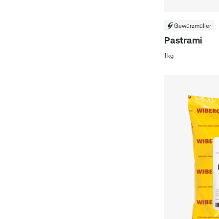
Gewürzmüller
Pastrami
1 kg