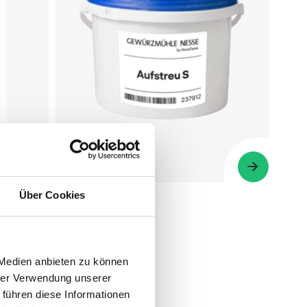
Über Cookies
Gewürzmühle Nesse
Aufstreu S
tät NK
1 kg
 Medien anbieten zu können
hrer Verwendung unserer
 führen diese Informationen