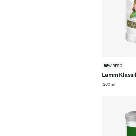
WIBERG
Lamm Klassi
1200 ml