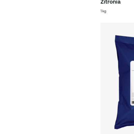
Zitronia
1 kg