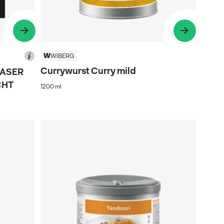
WIBERG
Currywurst Curry mild
-FASER
CHT
1200 ml