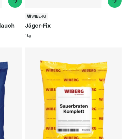
WIBERG
lauch
Jäger-Fix
1 kg