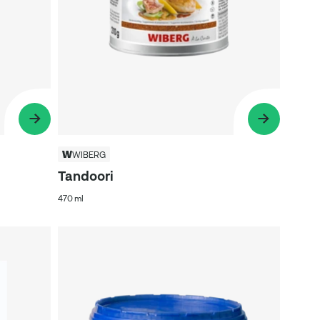
WIBERG
Tandoori
470 ml