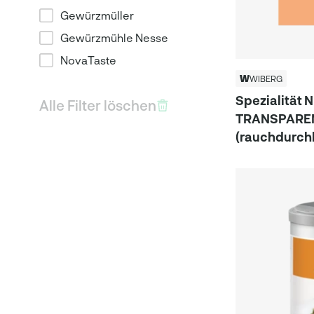
Gewürzmüller
Gewürzmühle Nesse
NovaTaste
WIBERG
Spezialität 
Alle Filter löschen
TRANSPAREN
(rauchdurchl