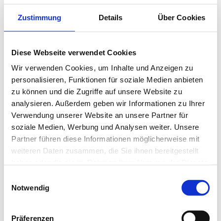
Zustimmung
Details
Über Cookies
Diese Webseite verwendet Cookies
Wir verwenden Cookies, um Inhalte und Anzeigen zu
Gewürzmühle Nesse
Gewürzmüller
personalisieren, Funktionen für soziale Medien anbieten
BIO Gyros ohne Hefe
Reichenau Kräuter Marinade
zu können und die Zugriffe auf unsere Website zu
Pure Oil
1 kg
analysieren. Außerdem geben wir Informationen zu Ihrer
4 kg
Verwendung unserer Website an unsere Partner für
soziale Medien, Werbung und Analysen weiter. Unsere
Partner führen diese Informationen möglicherweise mit
weiteren Daten zusammen, die Sie ihnen bereitgestellt
haben oder die sie im Rahmen Ihrer Nutzung der Dienste
gesammelt haben.
Einwilligungsauswahl
Notwendig
Präferenzen