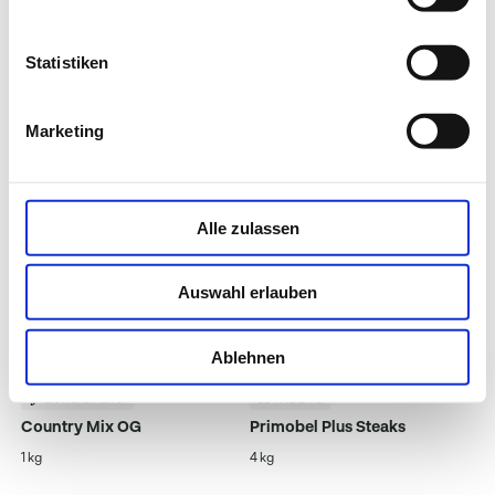
WIBERG
Gewürzmüller
Statistiken
Gyros
Gyros Rhodos OG
1 kg
1 kg
Marketing
Alle zulassen
Auswahl erlauben
Ablehnen
Gewürzmüller
WIBERG
Country Mix OG
Primobel Plus Steaks
1 kg
4 kg