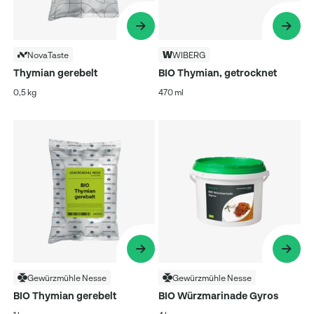
NovaTaste
WIBERG
Thymian gerebelt
BIO Thymian, getrocknet
0,5 kg
470 ml
Gewürzmühle Nesse
Gewürzmühle Nesse
BIO Thymian gerebelt
BIO Würzmarinade Gyros